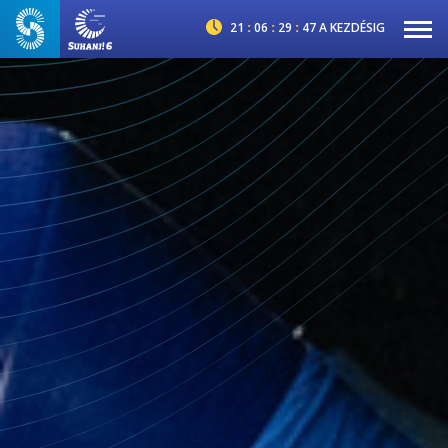
21
:
06
:
29
:
45
A KEZDÉSIG