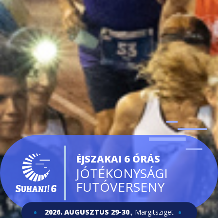
ÉJSZAKAI 6 ÓRÁS
JÓTÉKONYSÁGI
FUTÓVERSENY
2026. AUGUSZTUS 29-30
., Margitsziget